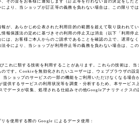
い、その旨をお客様に通知します（訂正等を行わない旨の決定をしたと
令により、当ショップが訂正等の義務を負わない場合は、この限りでは
情報が、あらかじめ公表された利用目的の範囲を超えて取り扱われてい
人情報保護法の定めに基づきその利用の停止又は消去（以下「利用停止
合には、お客様ご本人からのご請求であることを確認の上で、遅滞なく
の法令により、当ショップが利用停止等の義務を負わない場合は、この
ie及びこれに類する技術を利用することがあります。これらの技術は、
です。Cookieを無効化されたいユーザーは、ウェブブラウザの設定
ると、当ショップのサービスの一部の機能をご利用いただけなくなる場合
供するサービスの利用状況等を調査・分析するため、本サービス上に Goo
クスでデータが収集、処理される仕組みその他Googleアナリティク
p.html
プリを使用する際の Google によるデータ使用：
partner-sites?hl=ja