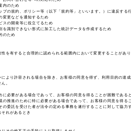
案内のため
ョップの規約、ポリシー等（以下「規約等」といいます。）に違反する
の変更などを通知するため
ビスの開発等に役立てるため
個別を識別できない形式に加工した統計データを作成するため
的のため
連性を有すると合理的に認められる範囲内において変更することがあり
令により許容される場合を除き、お客様の同意を得ず、利用目的の達成
せん。
ために必要がある場合であって、お客様の同意を得ることが困難である
育成の推進のために特に必要がある場合であって、お客様の同意を得る
はその委託を受けた者が法令の定める事務を遂行することに対して協力
おそれがあるとき
偽りその他不正の手段により取得しません。