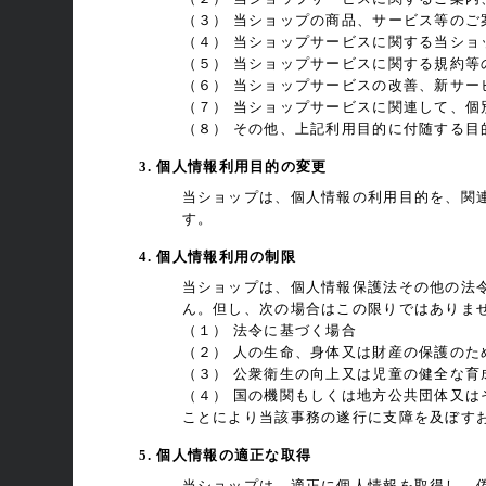
（３） 当ショップの商品、サービス等のご
（４） 当ショップサービスに関する当シ
（５） 当ショップサービスに関する規約等
（６） 当ショップサービスの改善、新サー
（７） 当ショップサービスに関連して、
（８） その他、上記利用目的に付随する目
3. 個人情報利用目的の変更
当ショップは、個人情報の利用目的を、関
す。
4. 個人情報利用の制限
当ショップは、個人情報保護法その他の法
ん。但し、次の場合はこの限りではありま
（１） 法令に基づく場合
（２） 人の生命、身体又は財産の保護の
（３） 公衆衛生の向上又は児童の健全な
（４） 国の機関もしくは地方公共団体又
ことにより当該事務の遂行に支障を及ぼす
5. 個人情報の適正な取得
当ショップは、適正に個人情報を取得し、